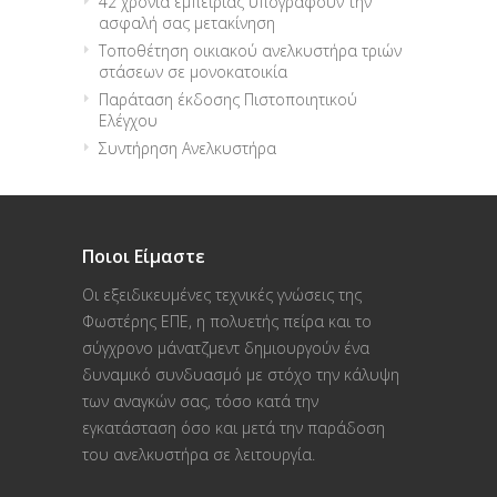
42 χρόνια εμπειρίας υπογράφουν την
ασφαλή σας μετακίνηση
Τοποθέτηση οικιακού ανελκυστήρα τριών
στάσεων σε μονοκατοικία
Παράταση έκδοσης Πιστοποιητικού
Ελέγχου
Συντήρηση Ανελκυστήρα
Ποιοι Είμαστε
Οι εξειδικευμένες τεχνικές γνώσεις της
Φωστέρης ΕΠΕ, η πολυετής πείρα και το
σύγχρονο μάνατζμεντ δημιουργούν ένα
δυναμικό συνδυασμό με στόχο την κάλυψη
των αναγκών σας, τόσο κατά την
εγκατάσταση όσο και μετά την παράδοση
του ανελκυστήρα σε λειτουργία.