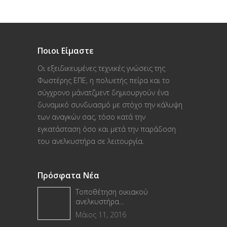
Ποιοι Είμαστε
Οι εξειδικευμένες τεχνικές γνώσεις της
Φωστέρης ΕΠΕ, η πολυετής πείρα και το
σύγχρονο μάνατζμεντ δημιουργούν ένα
δυναμικό συνδυασμό με στόχο την κάλυψη
των αναγκών σας, τόσο κατά την
εγκατάσταση όσο και μετά την παράδοση
του ανελκυστήρα σε λειτουργία.
Πρόσφατα Νέα
Τοποθέτηση οικιακού
ανελκυστήρα...
Μάιος 11, 2016