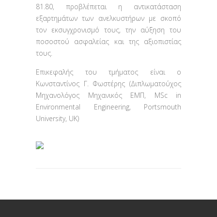
81.80, προβλέπεται η αντικατάσταση
εξαρτημάτων των ανελκυστήρων με σκοπό
τον εκσυγχρονισμό τους, την αύξηση του
ποσοστού ασφαλείας και της αξιοπιστίας
τους.
Επικεφαλής του τμήματος είναι ο
Κωνσταντίνος Γ. Φωστέρης (Διπλωματούχος
Μηχανολόγος Μηχανικός ΕΜΠ, ΜSc in
Environmental Engineering, Portsmouth
University, UK)